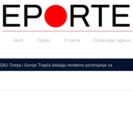
Vesti
Oglasi
O nama
Dodavanje oglasa
U: Donja i Gornja Trepča dobijaju moderno postrojenje za
U Guči od
ktor