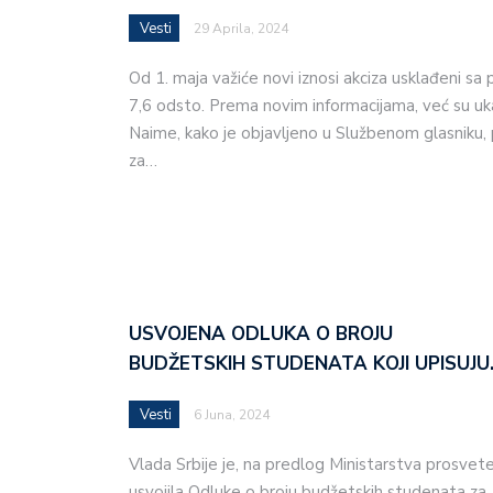
Vesti
29 Aprila, 2024
Od 1. maja važiće novi iznosi akciza usklađeni sa
7,6 odsto. Prema novim informacijama, već su uk
Naime, kako je objavljeno u Službenom glasniku, 
za…
USVOJENA ODLUKA O BROJU
BUDŽETSKIH STUDENATA KOJI UPISUJU
Vesti
6 Juna, 2024
Vlada Srbije je, na predlog Ministarstva prosvete
usvojila Odluke o broju budžetskih studenata za