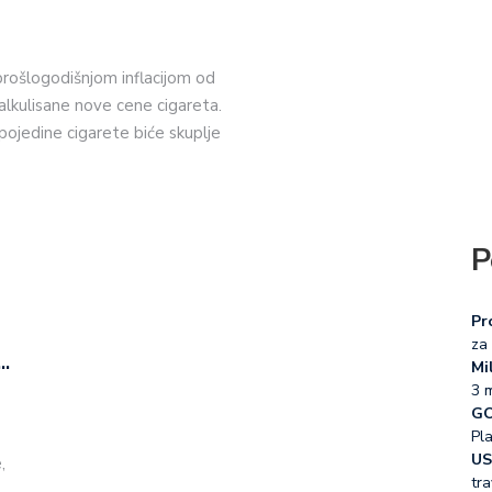
 prošlogodišnjom inflacijom od
alkulisane nove cene cigareta.
pojedine cigarete biće skuplje
P
Pr
za 
…
Mil
3 
GO
Pl
US
,
tra