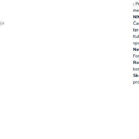
:
Pr
me
NI
ija
Ča
Iz
Kuh
sp
Ne
Fo
Ro
ko
Sk
pr