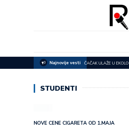
Najnovije vesti
hrabrosti“-Čestitka Bogoljuba Karića povodom
ČAČAK ULAŽE U EKOLOGIJ
otpadne vode i novi kole
STUDENTI
NOVE CENE CIGARETA OD 1.MAJA