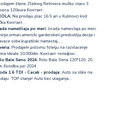
odajem štene Zlatnog Retrivera muško staro 3
seca 120eura Koнтакт…
KOLA:
Na prodaju plac 16.5 ari u Kulinovci kod
čka Koнтакт…
rada nameštaja po meri:
Izrada namestaja po meri,
inje,ormari,americki garderoberi,predsoblja,decije i
avace sobe,kupatilski namestaj...…
vena:
Prodajem polovnu fotelju na razvlacenje
rma Ideale 10.000din. Koнтакт телефон:…
lo Bale Seno 2024:
Rolo Bale Sena 120*120, 20
m.,Kosidba jun 2024
oda 1.6 TDI - Cacak - prodaja:
Auto sa slike na
odaju. TOP stanje! Auto bez ulaganja.…