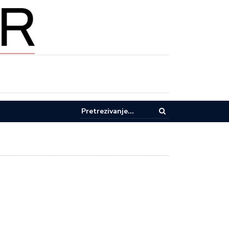
ržana 7. sednica opštinskog veća opštine Lučani