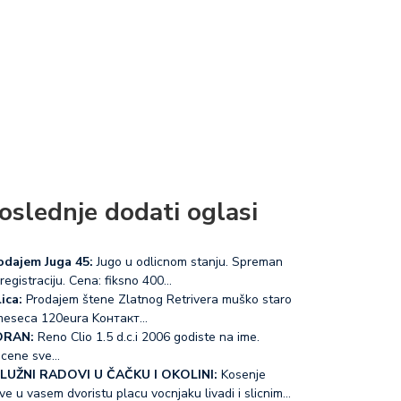
oslednje dodati oglasi
odajem Juga 45:
Jugo u odlicnom stanju. Spreman
registraciju. Cena: fiksno 400…
ica:
Prodajem štene Zlatnog Retrivera muško staro
meseca 120eura Koнтакт…
RAN:
Reno Clio 1.5 d.c.i 2006 godiste na ime.
acene sve…
LUŽNI RADOVI U ČAČKU I OKOLINI:
Kosenje
ve u vasem dvoristu placu vocnjaku livadi i slicnim…