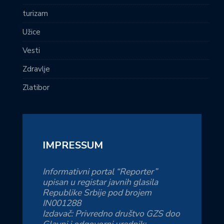
turizam
Užice
Vesti
Zdravlje
Zlatibor
IMPRESSUM
Informativni portal “Reporter”
upisan u registar javnih glasila
Republike Srbije pod brojem
IN001288
Izdavač: Privredno društvo GZS doo
Glavni i odgovorni urednik: