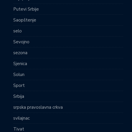
Putevi Srbije
Saopštenje
selo
Sevojno
sezona
Sjenica
Solun
Sport
Srbija
srpska pravoslavna crkva
svilajnac
Tivat