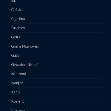
BK
Čačak
Čajetina
Društvo
Golija
Gornji Milanovac
Guča
Gvozden Nikolić
Istambul
Ivanjica
Karići
Kosjerić
Kraljevo