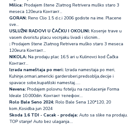
Milica:
Prodajem štene Zlatnog Retrivera muško staro 3
meseca 120eura Koнтакт…
GORAN:
Reno Clio 1.5 d.c.i 2006 godiste na ime. Placene
sve…
USLUŽNI RADOVI U ČAČKU I OKOLINI:
Kosenje trave u
vasem dvoristu placu vocnjaku livadi i slicnim…
:
Prodajem štene Zlatnog Retrivera muško staro 3 meseca
120eura Koнтакт…
NIKOLA:
Na prodaju plac 16.5 ari u Kulinovci kod Čačka
Koнтакт…
Izrada nameštaja po meri:
Izrada namestaja po meri,
Kuhinje,ormari,americki garderoberi,predsoblja,decije i
spavace sobe,kupatilski namestaj...…
Nevena:
Prodajem polovnu fotelju na razvlacenje Forma
Ideale 10.000din. Koнтакт телефон:…
Rolo Bale Seno 2024:
Rolo Bale Sena 120*120, 20
kom.,Kosidba jun 2024
Skoda 1.6 TDI - Cacak - prodaja:
Auto sa slike na prodaju.
TOP stanje! Auto bez ulaganja.…