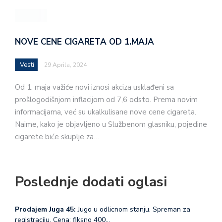
NOVE CENE CIGARETA OD 1.MAJA
Vesti
29 Aprila, 2024
Od 1. maja važiće novi iznosi akciza usklađeni sa
prošlogodišnjom inflacijom od 7,6 odsto. Prema novim
informacijama, već su ukalkulisane nove cene cigareta.
Naime, kako je objavljeno u Službenom glasniku, pojedine
cigarete biće skuplje za…
Poslednje dodati oglasi
Prodajem Juga 45:
Jugo u odlicnom stanju. Spreman za
registraciju. Cena: fiksno 400…