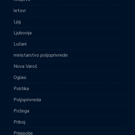
letovi
Ljig
Ljubovija
Lučani
ministarstvo poljoprivrede
Nova Varoš
Oglasi
Politika
Poljoprivreda
Požega
Priboj
Prijepolje