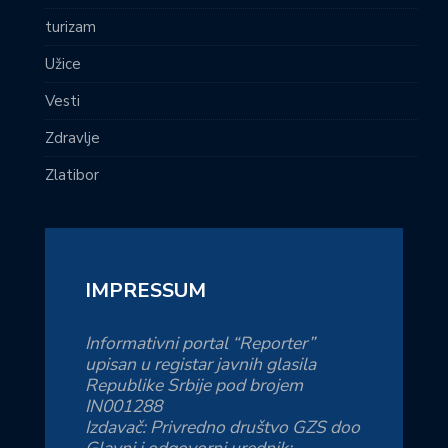
turizam
Užice
Vesti
Zdravlje
Zlatibor
IMPRESSUM
Informativni portal “Reporter”
upisan u registar javnih glasila
Republike Srbije pod brojem
IN001288
Izdavač: Privredno društvo GZS doo
Glavni i odgovorni urednik: