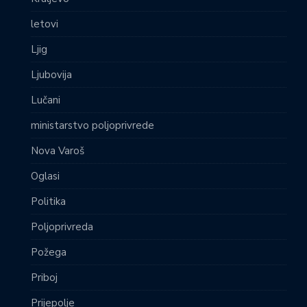
letovi
Ljig
Ljubovija
Lučani
ministarstvo poljoprivrede
Nova Varoš
Oglasi
Politika
Poljoprivreda
Požega
Priboj
Prijepolje