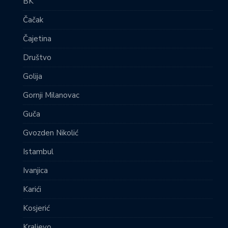
BK
Čačak
Čajetina
Društvo
Golija
Gornji Milanovac
Guča
Gvozden Nikolić
Istambul
Ivanjica
Karići
Kosjerić
Kraljevo