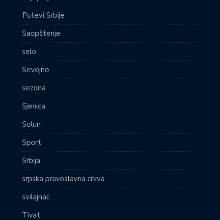
Putevi Srbije
Saopštenje
selo
Sevojno
sezona
Sjenica
Solun
Sport
Srbija
srpska pravoslavna crkva
svilajnac
Tivat