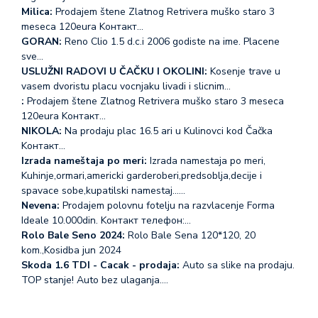
Milica:
Prodajem štene Zlatnog Retrivera muško staro 3
meseca 120eura Koнтакт…
GORAN:
Reno Clio 1.5 d.c.i 2006 godiste na ime. Placene
sve…
USLUŽNI RADOVI U ČAČKU I OKOLINI:
Kosenje trave u
vasem dvoristu placu vocnjaku livadi i slicnim…
:
Prodajem štene Zlatnog Retrivera muško staro 3 meseca
120eura Koнтакт…
NIKOLA:
Na prodaju plac 16.5 ari u Kulinovci kod Čačka
Koнтакт…
Izrada nameštaja po meri:
Izrada namestaja po meri,
Kuhinje,ormari,americki garderoberi,predsoblja,decije i
spavace sobe,kupatilski namestaj...…
Nevena:
Prodajem polovnu fotelju na razvlacenje Forma
Ideale 10.000din. Koнтакт телефон:…
Rolo Bale Seno 2024:
Rolo Bale Sena 120*120, 20
kom.,Kosidba jun 2024
Skoda 1.6 TDI - Cacak - prodaja:
Auto sa slike na prodaju.
TOP stanje! Auto bez ulaganja.…