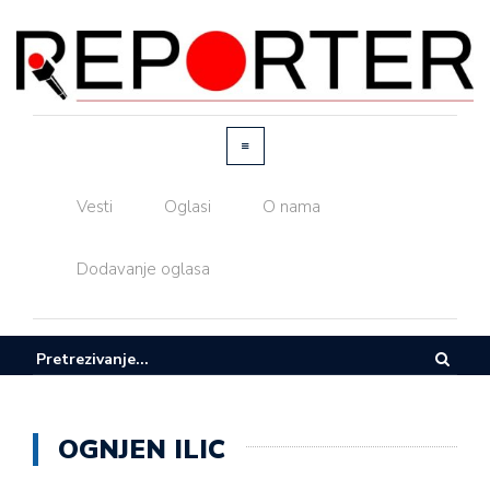
Vesti
Oglasi
O nama
Dodavanje oglasa
OGNJEN ILIC