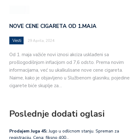
NOVE CENE CIGARETA OD 1.MAJA
Vesti
29 Aprila, 2024
Od 1. maja važiće novi iznosi akciza usklađeni sa
prošlogodišnjom inflacijom od 7,6 odsto. Prema novim
informacijama, već su ukalkulisane nove cene cigareta.
Naime, kako je objavljeno u Službenom glasniku, pojedine
cigarete biće skuplje za…
Poslednje dodati oglasi
Prodajem Juga 45:
Jugo u odlicnom stanju. Spreman za
registraciju. Cena: fiksno 400…