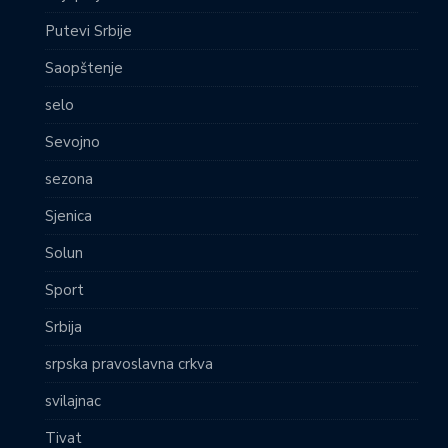
Putevi Srbije
Saopštenje
selo
Sevojno
sezona
Sjenica
Solun
Sport
Srbija
srpska pravoslavna crkva
svilajnac
Tivat