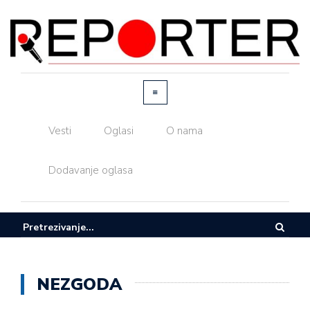
Vesti
Oglasi
O nama
Dodavanje oglasa
NEZGODA