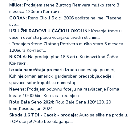
Milica:
Prodajem štene Zlatnog Retrivera muško staro 3
meseca 120eura Koнтакт…
GORAN:
Reno Clio 1.5 d.c.i 2006 godiste na ime. Placene
sve…
USLUŽNI RADOVI U ČAČKU I OKOLINI:
Kosenje trave u
vasem dvoristu placu vocnjaku livadi i slicnim…
:
Prodajem štene Zlatnog Retrivera muško staro 3 meseca
120eura Koнтакт…
NIKOLA:
Na prodaju plac 16.5 ari u Kulinovci kod Čačka
Koнтакт…
Izrada nameštaja po meri:
Izrada namestaja po meri,
Kuhinje,ormari,americki garderoberi,predsoblja,decije i
spavace sobe,kupatilski namestaj...…
Nevena:
Prodajem polovnu fotelju na razvlacenje Forma
Ideale 10.000din. Koнтакт телефон:…
Rolo Bale Seno 2024:
Rolo Bale Sena 120*120, 20
kom.,Kosidba jun 2024
Skoda 1.6 TDI - Cacak - prodaja:
Auto sa slike na prodaju.
TOP stanje! Auto bez ulaganja.…