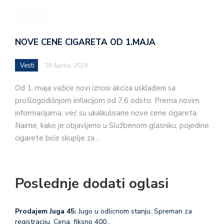
NOVE CENE CIGARETA OD 1.MAJA
Vesti
29 Aprila, 2024
Od 1. maja važiće novi iznosi akciza usklađeni sa
prošlogodišnjom inflacijom od 7,6 odsto. Prema novim
informacijama, već su ukalkulisane nove cene cigareta.
Naime, kako je objavljeno u Službenom glasniku, pojedine
cigarete biće skuplje za…
Poslednje dodati oglasi
Prodajem Juga 45:
Jugo u odlicnom stanju. Spreman za
registraciju. Cena: fiksno 400…