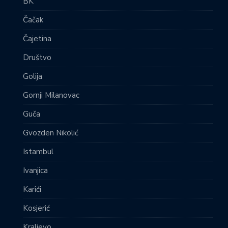
BK
Čačak
Čajetina
Društvo
Golija
Gornji Milanovac
Guča
Gvozden Nikolić
Istambul
Ivanjica
Karići
Kosjerić
Kraljevo