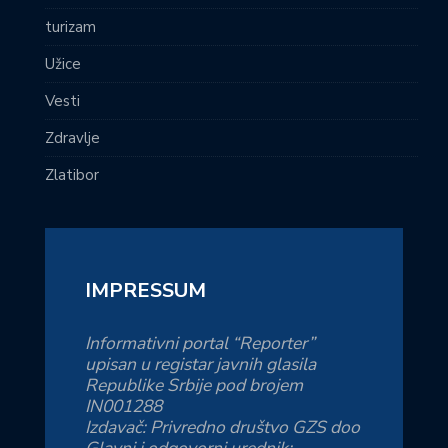
turizam
Užice
Vesti
Zdravlje
Zlatibor
IMPRESSUM
Informativni portal “Reporter”
upisan u registar javnih glasila
Republike Srbije pod brojem
IN001288
Izdavač: Privredno društvo GZS doo
Glavni i odgovorni urednik: