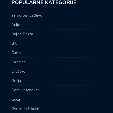
POPULARNE KATEGORIJE
aerodrom Lađevci
Arilje
Bajina Bašta
BK
Čačak
Čajetina
Društvo
Golija
Gornji Milanovac
Guča
Gvozden Nikolić