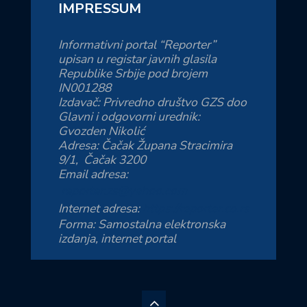
IMPRESSUM
Informativni portal “Reporter”
upisan u registar javnih glasila
Republike Srbije pod brojem
IN001288
Izdavač: Privredno društvo GZS doo
Glavni i odgovorni urednik:
Gvozden Nikolić
Adresa: Čačak Župana Stracimira
9/1, Čačak 3200
Email adresa:
reporter.zs@yahoo.com
Internet adresa:
https://reporter.co.rs
Forma: Samostalna elektronska
izdanja, internet portal