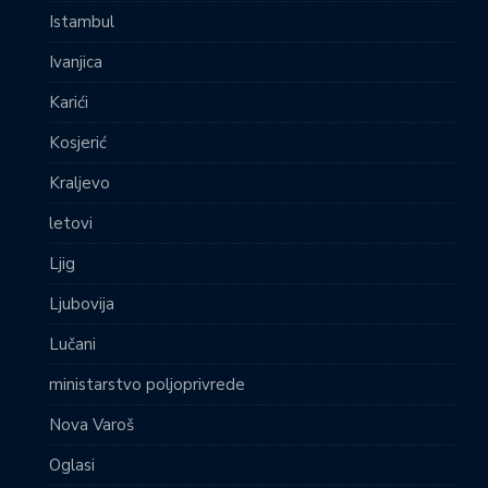
Istambul
Ivanjica
Karići
Kosjerić
Kraljevo
letovi
Ljig
Ljubovija
Lučani
ministarstvo poljoprivrede
Nova Varoš
Oglasi