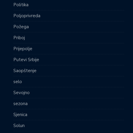
Politika
Poljoprivreda
Požega
Priboj
Prijepolje
Putevi Srbije
Saopštenje
selo
Sevojno
sezona
Sjenica
Solun