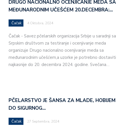
DRUGO NACIONALNO OCENJICANJE MEDA SA
MEĐUNARODNIM UČEŠĆEM 20.DECEMBRA:…
Čačak
4 Oktobra, 2024
Čačak - Savez pčelarskih organizacija Srbije u saradnji sa
Srpskim društvom za testiranje i ocenjivanje meda
organizuje Drugo nacionalno ocenjivanje meda sa
međunarodnim učešćem,a uzorke je potrebno dostaviti
najkasnije do 20. decembra 2024. godine. Svečana…
PČELARSTVO JE ŠANSA ZA MLADE, HOBIJEM
DO SIGURNOG…
Čačak
27 Septembra, 2024