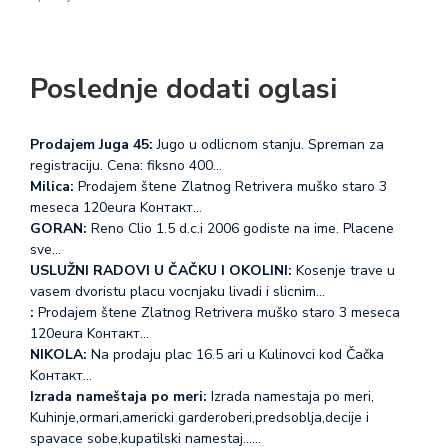
Poslednje dodati oglasi
Prodajem Juga 45:
Jugo u odlicnom stanju. Spreman za
registraciju. Cena: fiksno 400…
Milica:
Prodajem štene Zlatnog Retrivera muško staro 3
meseca 120eura Koнтакт…
GORAN:
Reno Clio 1.5 d.c.i 2006 godiste na ime. Placene
sve…
USLUŽNI RADOVI U ČAČKU I OKOLINI:
Kosenje trave u
vasem dvoristu placu vocnjaku livadi i slicnim…
:
Prodajem štene Zlatnog Retrivera muško staro 3 meseca
120eura Koнтакт…
NIKOLA:
Na prodaju plac 16.5 ari u Kulinovci kod Čačka
Koнтакт…
Izrada nameštaja po meri:
Izrada namestaja po meri,
Kuhinje,ormari,americki garderoberi,predsoblja,decije i
spavace sobe,kupatilski namestaj...…