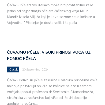
Čačak - Pčelarstvo itekako može biti profitabilno kaže
jedan od najpoznatjih pčelara čačanskog kraja Milun
Mandić iz sela Viljuša koji je i ove sezone selio košnice u
Vojvodinu. "Pčelinjak je dosta veliki i ta paša…
ČUVAJMO PČELE: VISOKI PRINOSI VOĆA UZ
POMOĆ PČELA
Čačak
20 Septembra, 2024
Čačak- Koliko su pčele zaslužne u visokim prinosima voća
najbolje potvrđuju oni čije se košnice nalaze u samom
voćnjaku poput profesora dr Svetomira Stamenkovića,
stručnjaka za voćarstvo koji više od četiri decenije
apeluje na voćare…