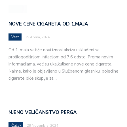
NOVE CENE CIGARETA OD 1.MAJA
Vesti
29 Aprila, 2024
Od 1. maja važiće novi iznosi akciza usklađeni sa
prošlogodišnjom inflacijom od 7,6 odsto. Prema novim
informacijama, već su ukalkulisane nove cene cigareta.
Naime, kako je objavljeno u Službenom glasniku, pojedine
cigarete biće skuplje za…
NJENO VELIČANSTVO PERGA
Čačak
29 Novembra, 2024