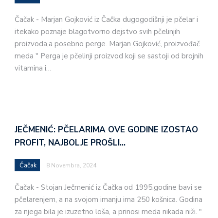
Čačak - Marjan Gojković iz Čačka dugogodišnji je pčelar i
itekako poznaje blagotvorno dejstvo svih pčelinjih
proizvoda,a posebno perge. Marjan Gojković, proizvođač
meda " Perga je pčelinji proizvod koji se sastoji od brojnih
vitamina i…
JEČMENIĆ: PČELARIMA OVE GODINE IZOSTAO
PROFIT, NAJBOLJE PROŠLI…
Čačak
8 Novembra, 2024
Čačak - Stojan Ječmenić iz Čačka od 1995.godine bavi se
pčelarenjem, a na svojom imanju ima 250 košnica. Godina
za njega bila je izuzetno loša, a prinosi meda nikada niži. "