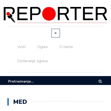
Vesti
Oglasi
O nama
Dodavanje oglasa
MED