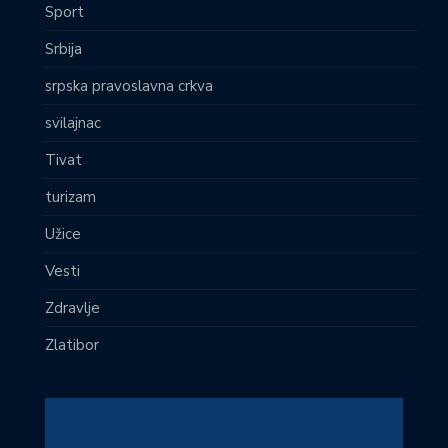
Sport
Srbija
srpska pravoslavna crkva
svilajnac
Tivat
turizam
Užice
Vesti
Zdravlje
Zlatibor