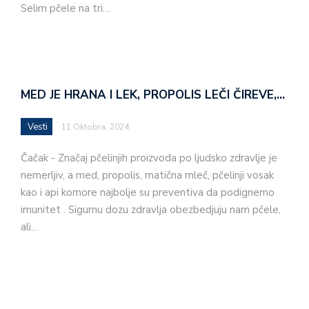
Selim pčele na tri…
MED JE HRANA I LEK, PROPOLIS LEČI ČIREVE,…
Vesti
11 Oktobra, 2024
Čačak - Značaj pčelinjih proizvoda po ljudsko zdravlje je
nemerljiv, a med, propolis, matična mleč, pčelinji vosak
kao i api komore najbolje su preventiva da podignemo
imunitet . Sigurnu dozu zdravlja obezbedjuju nam pčele,
ali…