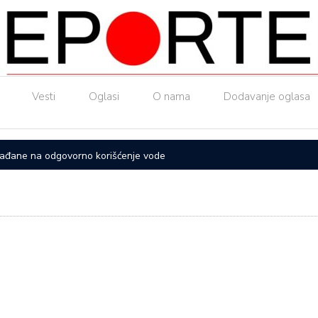
Vesti
Oglasi
O nama
Dodavanje oglasa
rađane na odgovorno korišćenje vode
DANAS J
ŽENAMA