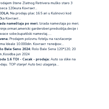
odajem štene Zlatnog Retrivera muško staro 3
seca 120eura Koнтакт…
KOLA:
Na prodaju plac 16.5 ari u Kulinovci kod
čka Koнтакт…
rada nameštaja po meri:
Izrada namestaja po meri,
inje,ormari,americki garderoberi,predsoblja,decije i
avace sobe,kupatilski namestaj...…
vena:
Prodajem polovnu fotelju na razvlacenje
rma Ideale 10.000din. Koнтакт телефон:…
lo Bale Seno 2024:
Rolo Bale Sena 120*120, 20
m.,Kosidba jun 2024
oda 1.6 TDI - Cacak - prodaja:
Auto sa slike na
odaju. TOP stanje! Auto bez ulaganja.…