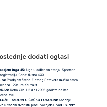
oslednje dodati oglasi
odajem Juga 45:
Jugo u odlicnom stanju. Spreman
registraciju. Cena: fiksno 400…
ica:
Prodajem štene Zlatnog Retrivera muško staro
meseca 120eura Koнтакт…
RAN:
Reno Clio 1.5 d.c.i 2006 godiste na ime.
acene sve…
LUŽNI RADOVI U ČAČKU I OKOLINI:
Kosenje
ve u vasem dvoristu placu vocnjaku livadi i slicnim…