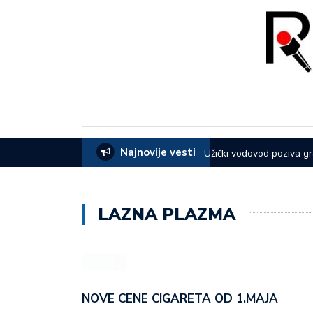
Najnovije vesti
ode u Lučanima
Užički vodovod poziva g
LAZNA PLAZMA
NOVE CENE CIGARETA OD 1.MAJA