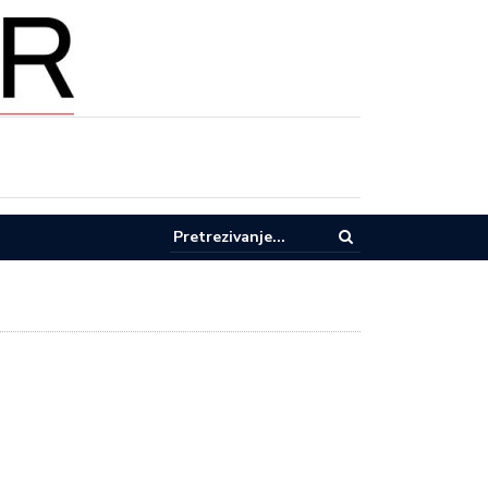
E BLAGA MARIJA: PRAZNIK KOJI PREMA VEROVANJIMA DONOSI ZAŠ