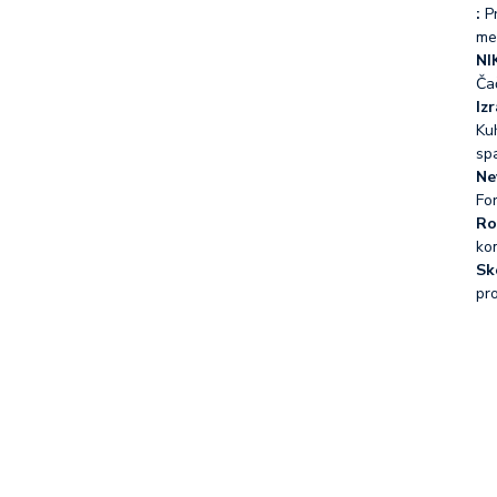
:
Pr
me
NI
Ča
Iz
Kuh
sp
Ne
Fo
Ro
ko
Sk
pr