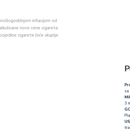
 prošlogodišnjom inflacijom od
alkulisane nove cene cigareta.
pojedine cigarete biće skuplje
P
Pr
za 
Mil
3 
GO
Pl
US
tra