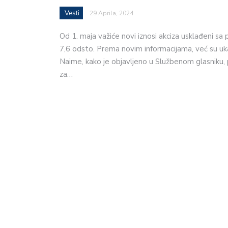
Vesti
29 Aprila, 2024
Od 1. maja važiće novi iznosi akciza usklađeni sa
7,6 odsto. Prema novim informacijama, već su uk
Naime, kako je objavljeno u Službenom glasniku, 
za…