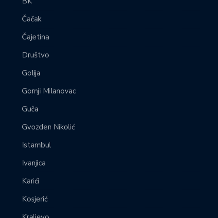
BK
Čačak
Čajetina
Društvo
Golija
Gornji Milanovac
Guča
Gvozden Nikolić
Istambul
Ivanjica
Karići
Kosjerić
Kraljevo