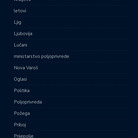
letovi
Ljig
Ljubovija
Lučani
ministarstvo poljoprivrede
Nova Varoš
Oglasi
Politika
Poljoprivreda
Požega
Priboj
Prijepolje