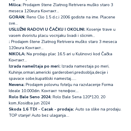
Milica:
Prodajem štene Zlatnog Retrivera muško staro 3
meseca 120eura Koнтакт…
GORAN:
Reno Clio 1.5 d.c.i 2006 godiste na ime. Placene
sve…
USLUŽNI RADOVI U ČAČKU I OKOLINI:
Kosenje trave u
vasem dvoristu placu vocnjaku livadi i slicnim…
:
Prodajem štene Zlatnog Retrivera muško staro 3 meseca
120eura Koнтакт…
NIKOLA:
Na prodaju plac 16.5 ari u Kulinovci kod Čačka
Koнтакт…
Izrada nameštaja po meri:
Izrada namestaja po meri,
Kuhinje,ormari,americki garderoberi,predsoblja,decije i
spavace sobe,kupatilski namestaj...…
Nevena:
Prodajem polovnu fotelju na razvlacenje Forma
Ideale 10.000din. Koнтакт телефон:…
Rolo Bale Seno 2024:
Rolo Bale Sena 120*120, 20
kom.,Kosidba jun 2024
Skoda 1.6 TDI - Cacak - prodaja:
Auto sa slike na prodaju.
TOP stanje! Auto bez ulaganja.…