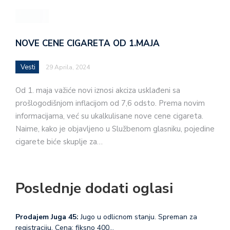
NOVE CENE CIGARETA OD 1.MAJA
Vesti
29 Aprila, 2024
Od 1. maja važiće novi iznosi akciza usklađeni sa
prošlogodišnjom inflacijom od 7,6 odsto. Prema novim
informacijama, već su ukalkulisane nove cene cigareta.
Naime, kako je objavljeno u Službenom glasniku, pojedine
cigarete biće skuplje za…
Poslednje dodati oglasi
Prodajem Juga 45:
Jugo u odlicnom stanju. Spreman za
registraciju. Cena: fiksno 400…