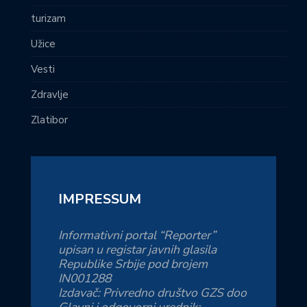
turizam
Užice
Vesti
Zdravlje
Zlatibor
IMPRESSUM
Informativni portal “Reporter”
upisan u registar javnih glasila
Republike Srbije pod brojem
IN001288
Izdavač: Privredno društvo GZS doo
Glavni i odgovorni urednik: