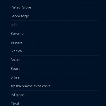
Putevi Srbije
Saopštenje
selo
Sevojno
sezona
Sjenica
Solun
Sport
Srbija
srpska pravoslavna crkva
svilajnac
Tivat