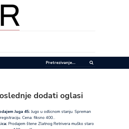
AŽE U EKOLOGIJU: Donja i Gornja Trepča dobijaju moderno postrojenj
ode i novi kolektor
oslednje dodati oglasi
odajem Juga 45:
Jugo u odlicnom stanju. Spreman
registraciju. Cena: fiksno 400…
ica:
Prodajem štene Zlatnog Retrivera muško staro