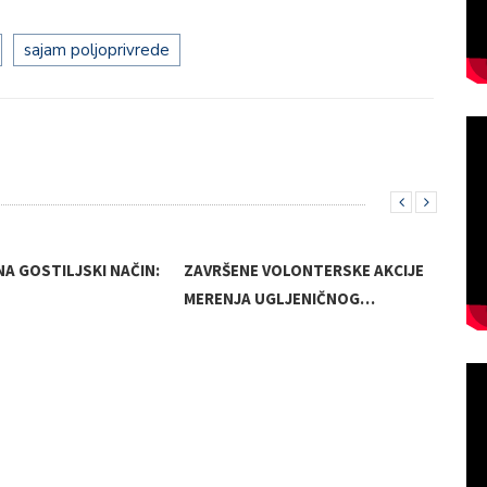
sajam poljoprivrede
NA GOSTILJSKI NAČIN:
ZAVRŠENE VOLONTERSKE AKCIJE
MERENJA UGLJENIČNOG…
KJP