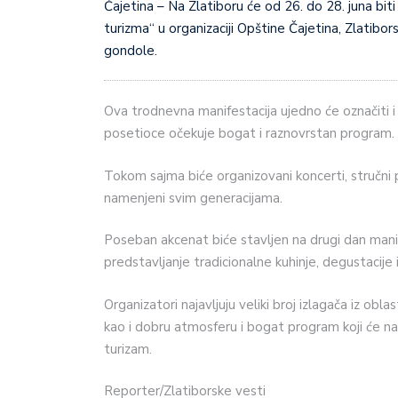
Čajetina – Na Zlatiboru će od 26. do 28. juna biti održan, treći po redu, “Sajam poljoprivrede i gastro
turizma“ u organizaciji Opštine Čajetina, Zlatibor
gondole.
Ova trodnevna manifestacija ujedno će označiti i 
posetioce očekuje bogat i raznovrstan program.
Tokom sajma biće organizovani koncerti, stručni p
namenjeni svim generacijama.
Poseban akcenat biće stavljen na drugi dan manif
predstavljanje tradicionalne kuhinje, degustacije
Organizatori najavljuju veliki broj izlagača iz obla
kao i dobru atmosferu i bogat program koji će na
turizam.
Reporter/Zlatiborske vesti