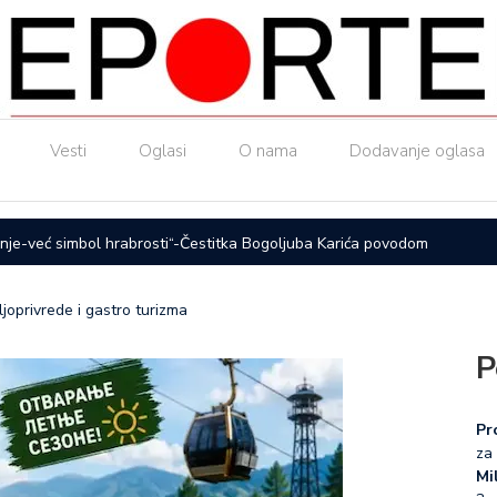
Vesti
Oglasi
O nama
Dodavanje oglasa
nje-već simbol hrabrosti“-Čestitka Bogoljuba Karića povodom
ČAČAK UL
otpadne v
joprivrede i gastro turizma
P
Pr
za 
Mil