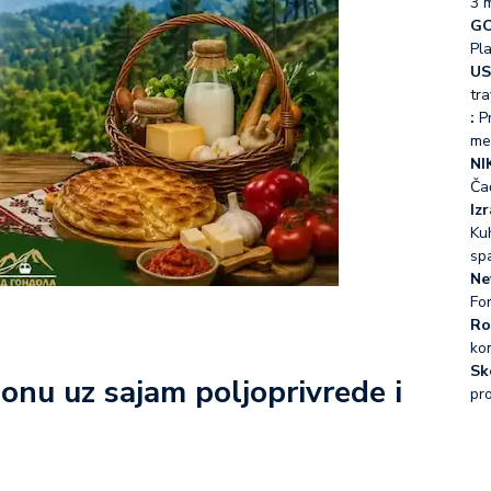
3 
GO
Pl
US
tra
:
Pr
me
NI
Ča
Iz
Kuh
sp
Ne
Fo
Ro
ko
Sk
zonu uz sajam poljoprivrede i
pr