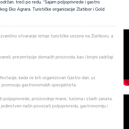
skog Eko Agrara, Turističke organizacije Zlatibor i Gold
zvanično otvaranje letnje turističke sezone na Zlatiboru, a
aneli, prezentacije domaćih proizvoda, kao i brojni sadržaji
estacije, kada će biti organizovan Gastro dan, uz
 i promociju gastronomskih specijaliteta.
sti poljoprivrede, proizvodnje hrane, turizma i starih zanata,
 jedinstven način povezati poljoprivredu, gastronomiju i