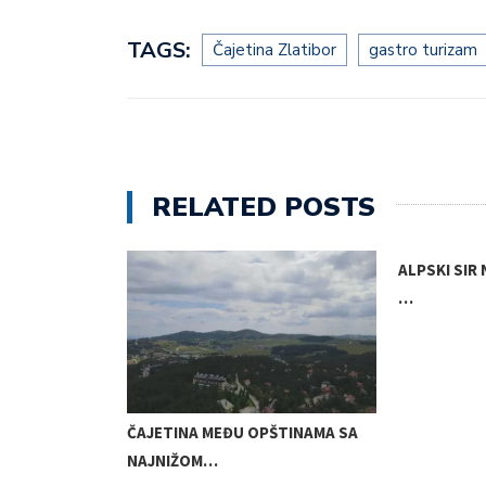
TAGS:
Čajetina Zlatibor
gastro turizam
RELATED POSTS
ALPSKI SIR 
…
 SAT…
ČAJETINA MEĐU OPŠTINAMA SA
NAJNIŽOM…