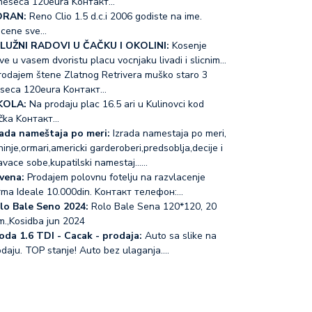
meseca 120eura Koнтакт…
RAN:
Reno Clio 1.5 d.c.i 2006 godiste na ime.
acene sve…
LUŽNI RADOVI U ČAČKU I OKOLINI:
Kosenje
ve u vasem dvoristu placu vocnjaku livadi i slicnim…
odajem štene Zlatnog Retrivera muško staro 3
seca 120eura Koнтакт…
KOLA:
Na prodaju plac 16.5 ari u Kulinovci kod
čka Koнтакт…
rada nameštaja po meri:
Izrada namestaja po meri,
inje,ormari,americki garderoberi,predsoblja,decije i
avace sobe,kupatilski namestaj...…
vena:
Prodajem polovnu fotelju na razvlacenje
rma Ideale 10.000din. Koнтакт телефон:…
lo Bale Seno 2024:
Rolo Bale Sena 120*120, 20
m.,Kosidba jun 2024
oda 1.6 TDI - Cacak - prodaja:
Auto sa slike na
odaju. TOP stanje! Auto bez ulaganja.…