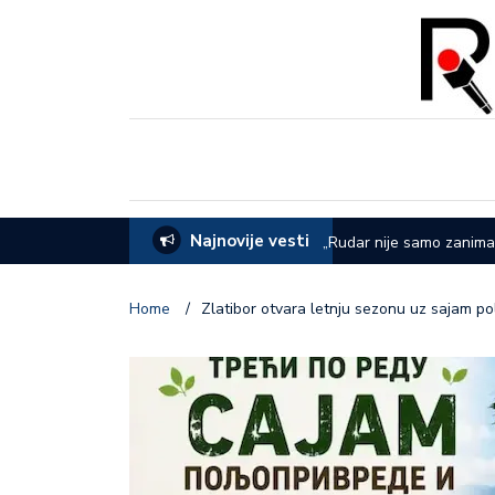
Najnovije vesti
EVOM: Sve je spremno za 65. Sabor u
„Rudar nije samo zanima
dana rudara
Home
/
Zlatibor otvara letnju sezonu uz sajam pol