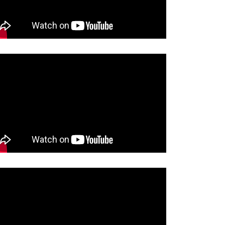
 ZLATIBOR – PODELA 500…
LIKOVNI I LITERARNI KONKURS
„ZELENA…