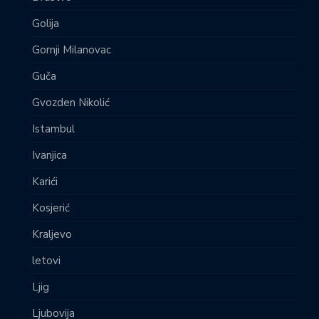
Golija
Gornji Milanovac
Guča
Gvozden Nikolić
Istambul
Ivanjica
Karići
Kosjerić
Kraljevo
letovi
Ljig
Ljubovija