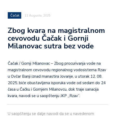
Čačak
11 Augusta, 2025
Zbog kvara na magistralnom
cevovodu Čačak i Gornji
Milanovac sutra bez vode
Čačak / Gornji Milanovac – Zbog procurivanja vode na
magistralnom cevovodu regionalnog vodosistema Rzav
u Ovčar Banji iznad manastira Jovanje, u utorak 12. 08.
2025. biće obustavljena isporuka vode od sedam do 24
časa u Čačku i Gornjem Milanovcu, dok traje sanacija
kvara, navodi se u saopštenju JKP „Rzav”.
U saopštenju se dalje navodi da se u navedenom