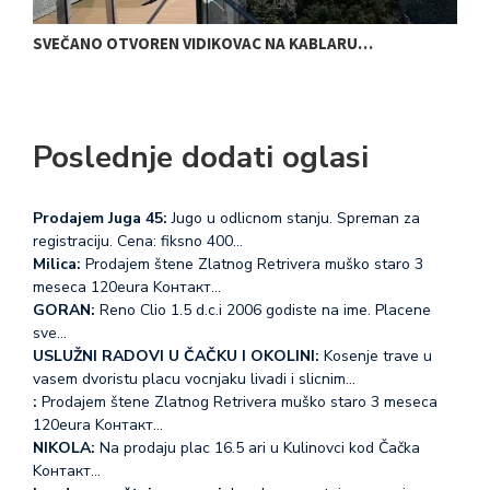
SVEČANO OTVOREN VIDIKOVAC NA KABLARU…
O
Poslednje dodati oglasi
Prodajem Juga 45:
Jugo u odlicnom stanju. Spreman za
registraciju. Cena: fiksno 400…
Milica:
Prodajem štene Zlatnog Retrivera muško staro 3
meseca 120eura Koнтакт…
GORAN:
Reno Clio 1.5 d.c.i 2006 godiste na ime. Placene
sve…
USLUŽNI RADOVI U ČAČKU I OKOLINI:
Kosenje trave u
vasem dvoristu placu vocnjaku livadi i slicnim…
:
Prodajem štene Zlatnog Retrivera muško staro 3 meseca
120eura Koнтакт…
NIKOLA:
Na prodaju plac 16.5 ari u Kulinovci kod Čačka
Koнтакт…