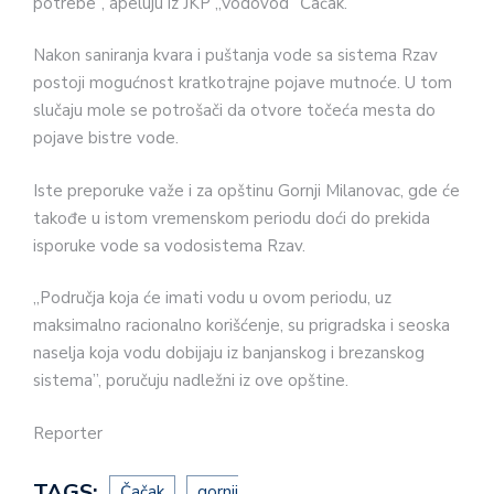
potrebe”, apeluju iz JKP „Vodovod” Čačak.
Nakon saniranja kvara i puštanja vode sa sistema Rzav
postoji mogućnost kratkotrajne pojave mutnoće. U tom
slučaju mole se potrošači da otvore točeća mesta do
pojave bistre vode.
Iste preporuke važe i za opštinu Gornji Milanovac, gde će
takođe u istom vremenskom periodu doći do prekida
isporuke vode sa vodosistema Rzav.
„Područja koja će imati vodu u ovom periodu, uz
maksimalno racionalno korišćenje, su prigradska i seoska
naselja koja vodu dobijaju iz banjanskog i brezanskog
sistema”, poručuju nadležni iz ove opštine.
Reporter
TAGS:
Čačak
gornji