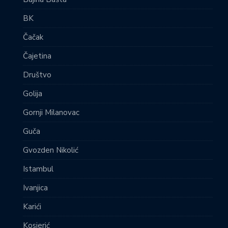
BK
Čačak
Čajetina
Društvo
Golija
Gornji Milanovac
Guča
Gvozden Nikolić
Istambul
Ivanjica
Karići
Kosjerić