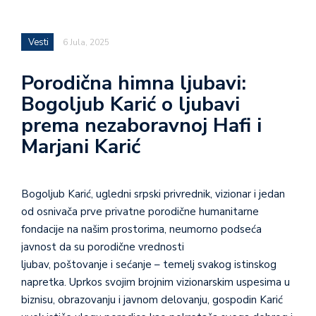
Vesti
6 Jula, 2025
Porodična himna ljubavi:
Bogoljub Karić o ljubavi
prema nezaboravnoj Hafi i
Marjani Karić
Bogoljub Karić, ugledni srpski privrednik, vizionar i jedan
od osnivača prve privatne porodične humanitarne
fondacije na našim prostorima, neumorno podseća
javnost da su porodične vrednosti
ljubav, poštovanje i sećanje – temelj svakog istinskog
napretka. Uprkos svojim brojnim vizionarskim uspesima u
biznisu, obrazovanju i javnom delovanju, gospodin Karić