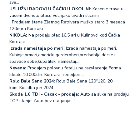
sve…
USLUŽNI RADOVI U ČAČKU I OKOLINI:
Kosenje trave u
vasem dvoristu placu vocnjaku livadi i slicnim…
:
Prodajem štene Zlatnog Retrivera muško staro 3 meseca
120eura Koнтакт…
NIKOLA:
Na prodaju plac 16.5 ari u Kulinovci kod Čačka
Koнтакт…
Izrada nameštaja po meri:
Izrada namestaja po meri,
Kuhinje,ormari,americki garderoberi,predsoblja,decije i
spavace sobe,kupatilski namestaj...…
Nevena:
Prodajem polovnu fotelju na razvlacenje Forma
Ideale 10.000din. Koнтакт телефон:…
Rolo Bale Seno 2024:
Rolo Bale Sena 120*120, 20
kom.,Kosidba jun 2024
Skoda 1.6 TDI - Cacak - prodaja:
Auto sa slike na prodaju.
TOP stanje! Auto bez ulaganja.…