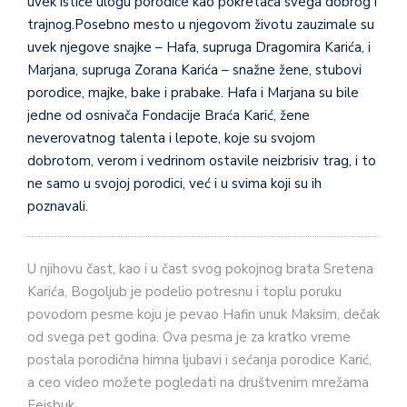
uvek ističe ulogu porodice kao pokretača svega dobrog i
trajnog.Posebno mesto u njegovom životu zauzimale su
uvek njegove snajke – Hafa, supruga Dragomira Karića, i
Marjana, supruga Zorana Karića – snažne žene, stubovi
porodice, majke, bake i prabake. Hafa i Marjana su bile
jedne od osnivača Fondacije Braća Karić, žene
neverovatnog talenta i lepote, koje su svojom
dobrotom, verom i vedrinom ostavile neizbrisiv trag, i to
ne samo u svojoj porodici, već i u svima koji su ih
poznavali.
U njihovu čast, kao i u čast svog pokojnog brata Sretena
Karića, Bogoljub je podelio potresnu i toplu poruku
povodom pesme koju je pevao Hafin unuk Maksim, dečak
od svega pet godina. Ova pesma je za kratko vreme
postala porodična himna ljubavi i sećanja porodice Karić,
a ceo video možete pogledati na društvenim mrežama
Fejsbuk