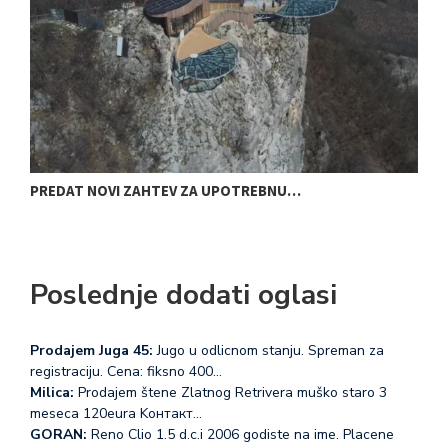
PREDAT NOVI ZAHTEV ZA UPOTREBNU…
D
Poslednje dodati oglasi
Prodajem Juga 45:
Jugo u odlicnom stanju. Spreman za
registraciju. Cena: fiksno 400…
Milica:
Prodajem štene Zlatnog Retrivera muško staro 3
meseca 120eura Koнтакт…
GORAN:
Reno Clio 1.5 d.c.i 2006 godiste na ime. Placene