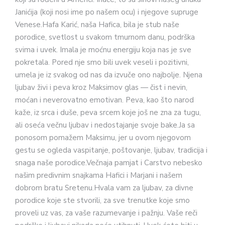
Janićija (koji nosi ime po našem ocu) i njegove supruge
Venese.Hafa Karić, naša Hafica, bila je stub naše
porodice, svetlost u svakom tmurnom danu, podrška
svima i uvek. Imala je moćnu energiju koja nas je sve
pokretala. Pored nje smo bili uvek veseli i pozitivni,
umela je iz svakog od nas da izvuče ono najbolje. Njena
ljubav živi i peva kroz Maksimov glas — čist i nevin,
moćan i neverovatno emotivan. Peva, kao što narod
kaže, iz srca i duše, peva srcem koje još ne zna za tugu,
ali oseća večnu ljubav i nedostajanje svoje bake.Ja sa
ponosom pomažem Maksimu, jer u ovom njegovom
gestu se ogleda vaspitanje, poštovanje, ljubav, tradicija i
snaga naše porodice.Večnaja pamjat i Carstvo nebesko
našim predivnim snajkama Hafici i Marjani i našem
dobrom bratu Sretenu.Hvala vam za ljubav, za divne
porodice koje ste stvorili, za sve trenutke koje smo
proveli uz vas, za vaše razumevanje i pažnju. Vaše reči