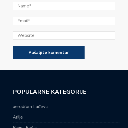
POPULARNE KATEGORIJE
aerodrom Lađevci
Arilje
Bajina Bašta