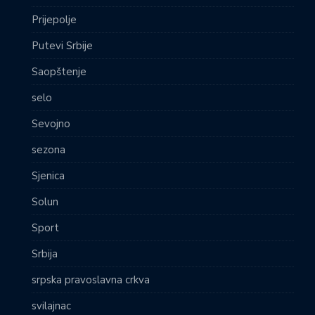
Prijepolje
Putevi Srbije
Saopštenje
selo
Sevojno
sezona
Sjenica
Solun
Sport
Srbija
srpska pravoslavna crkva
svilajnac