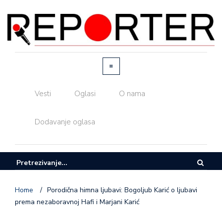
Vesti
Oglasi
O nama
Dodavanje oglasa
Home
/
Porodična himna ljubavi: Bogoljub Karić o ljubavi
prema nezaboravnoj Hafi i Marjani Karić