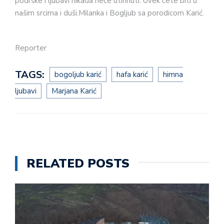
podrške i ljubavi nikada neće utihnuti. Uvek ćete biti u
našim srcima i duši.Milanka i Bogljub sa porodicom Karić.
Reporter
TAGS:
bogoljub karić
hafa karić
himna
ljubavi
Marjana Karić
RELATED POSTS