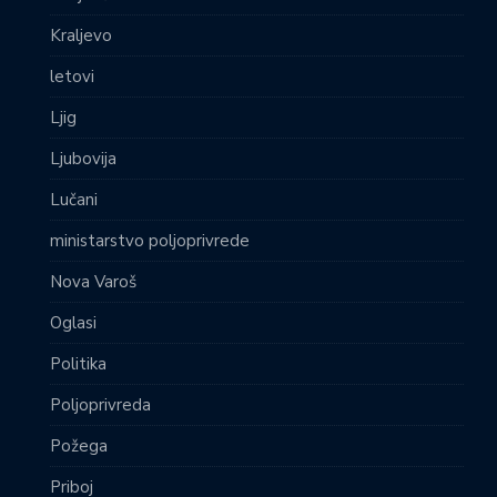
Kraljevo
letovi
Ljig
Ljubovija
Lučani
ministarstvo poljoprivrede
Nova Varoš
Oglasi
Politika
Poljoprivreda
Požega
Priboj