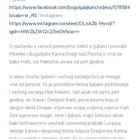
https://www.facebook.com/bogoljubjkaric/videos/57858479
locale=sr_RS
i Instagram:
https://www.instagram.com/reel/DLnAZb-Mvvd/?
igsh=MWZkZWI2c2J3eDh5cw==
U nastavku u celosti prenosimo tekst o ljubavi i porodici
Milanke i Bogoljuba Karića:Dragi naši,Pesma iz srca za
baku Hafu, od Maksima, unuka od pet godina.
U slavu života, ljubavi i večnog sećanja.Ovo je mnogo
više od pesme, to je porodična himna ljubavi, poštovanja
i večnog sećanja.Mali Maksim, naš unuk od samo pet
godina, sin Ivana i Danijele Karić, peva pesmu koju je
njegov deda Dragan otpevao svojoj voljenoj supruzi Hafi,
ženi ogromne snage, vere i ljubavi, majci četvoro dece,
baki četrnaestoro unučadi i ponosnoj prabaki Lucijusa
Janićije Karića i njegovog brata Julijusa Dragomira Karića,
koji su rođeni u Americi. Inače, to su sinovi našeg unuka