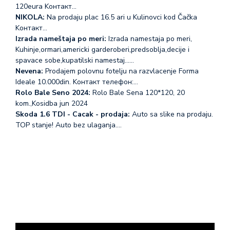
120eura Koнтакт…
NIKOLA:
Na prodaju plac 16.5 ari u Kulinovci kod Čačka
Koнтакт…
Izrada nameštaja po meri:
Izrada namestaja po meri,
Kuhinje,ormari,americki garderoberi,predsoblja,decije i
spavace sobe,kupatilski namestaj...…
Nevena:
Prodajem polovnu fotelju na razvlacenje Forma
Ideale 10.000din. Koнтакт телефон:…
Rolo Bale Seno 2024:
Rolo Bale Sena 120*120, 20
kom.,Kosidba jun 2024
Skoda 1.6 TDI - Cacak - prodaja:
Auto sa slike na prodaju.
TOP stanje! Auto bez ulaganja.…