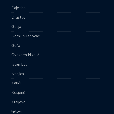
Čajetina
Društvo
Golija
Gornji Milanovac
Guča
Gvozden Nikolić
Istambul
Ivanjica
Karići
Kosjerić
Kraljevo
letovi