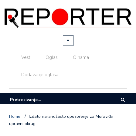
Vesti
Oglasi
O nama
Dodavanje oglasa
Home
/
Izdato narandžasto upozorenje za Moravički
upravni okrug