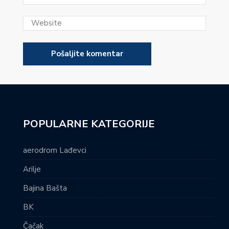
POPULARNE KATEGORIJE
aerodrom Lađevci
Arilje
Bajina Bašta
BK
Čačak