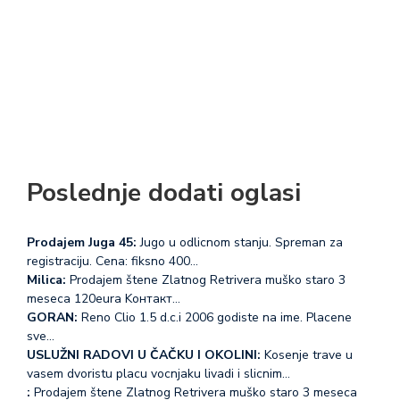
Poslednje dodati oglasi
Prodajem Juga 45:
Jugo u odlicnom stanju. Spreman za
registraciju. Cena: fiksno 400…
Milica:
Prodajem štene Zlatnog Retrivera muško staro 3
meseca 120eura Koнтакт…
GORAN:
Reno Clio 1.5 d.c.i 2006 godiste na ime. Placene
sve…
USLUŽNI RADOVI U ČAČKU I OKOLINI:
Kosenje trave u
vasem dvoristu placu vocnjaku livadi i slicnim…
:
Prodajem štene Zlatnog Retrivera muško staro 3 meseca