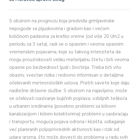
S obzirom na prognozu koja predviđa grmljavinske
nepogode sa pljuskovima i gradom kao i većom
količinom padavina za kratko vreme (od više 20 l/m2 u
periodu za 3 sata), radi se o opasnim i veoma opasnim
vremenskim pojavama, koje su takvog intenziteta da
mogu prouzrokovati veliku materijalnu štetu i biti veoma
opasne po bezbednost ljudi i životinja. Treba biti vrlo
obazriv, svestan rizika i redovno informisan o detaljima
očekivanih meteoroloških uslova. Pratiti savete koje daju
nadležne državne službe. S obzirom na najavljeno, može
se očekivati izazivanje bujičnih poplava, ozbiljnih teškoća
u urbanim sredinama (posebno problemi sa kišnom
kanalizacijom i kišnim kolektorima) problemi u saobraćaju
i transportu, moguća pojava odrona i klizišta, odlaganje
već planiranih poljoprivrednih aktivnosti kao i rizik od
udara groma, što može dovesti do problema u radu svih