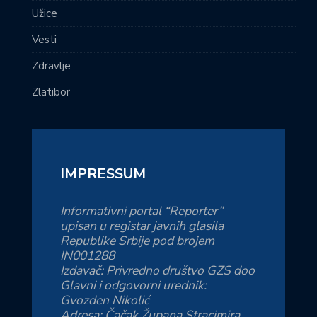
Užice
Vesti
Zdravlje
Zlatibor
IMPRESSUM
Informativni portal “Reporter”
upisan u registar javnih glasila
Republike Srbije pod brojem
IN001288
Izdavač: Privredno društvo GZS doo
Glavni i odgovorni urednik:
Gvozden Nikolić
Adresa: Čačak Župana Stracimira