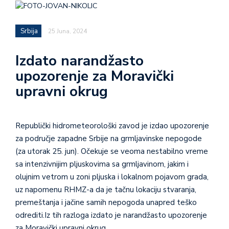
Srbija
25 Juna, 2024
Izdato narandžasto
upozorenje za Moravički
upravni okrug
Republički hidrometeorološki zavod je izdao upozorenje
za područje zapadne Srbije na grmljavinske nepogode
(za utorak 25. jun). Očekuje se veoma nestabilno vreme
sa intenzivnijim pljuskovima sa grmljavinom, jakim i
olujnim vetrom u zoni pljuska i lokalnom pojavom grada,
uz napomenu RHMZ-a da je tačnu lokaciju stvaranja,
premeštanja i jačine samih nepogoda unapred teško
odrediti.Iz tih razloga izdato je narandžasto upozorenje
za Moravički upravni okrug.