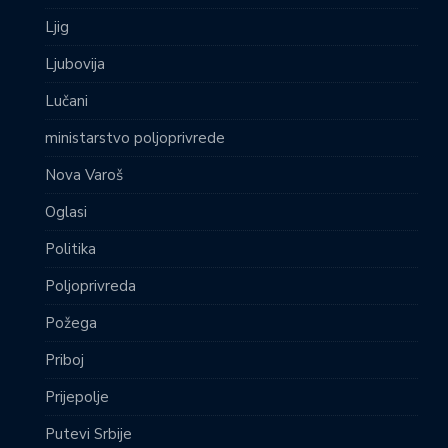
Ljig
Ljubovija
Lučani
ministarstvo poljoprivrede
Nova Varoš
Oglasi
Politika
Poljoprivreda
Požega
Priboj
Prijepolje
Putevi Srbije